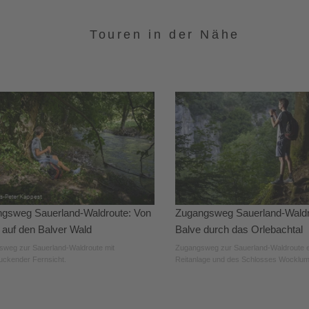
Touren in der Nähe
gsweg Sauerland-Waldroute: Von
Zugangsweg Sauerland-Waldr
 auf den Balver Wald
Balve durch das Orlebachtal
weg zur Sauerland-Waldroute mit
Zugangsweg zur Sauerland-Waldroute e
uckender Fernsicht.
Reitanlage und des Schlosses Wocklum