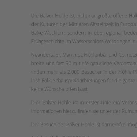
Die Balver Höhle ist nicht nur größte offene Ha
der Kulturen der Mittleren Altsteinzeit in Europ
Balve-Wocklum, sondern in überregional be
Frühgeschichte im Wasserschloss Werdringen in
Neandertaler, Mammut, Höhlenbär und Co. nutzten
breite und fast 90 m tiefe natürliche Veransta
finden mehr als 2.000 Besucher in der Höhle Pl
Irish-Folk, Schauspieldarbietungen für die ganze
keine Wünsche offen lässt.
Dier Balver Höhle ist in erster Linie ein Vera
Informationen hierzu finden sie unter der Rufn
Der Besuch der Balver Höhle ist barrierefrei mög