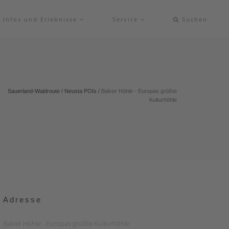
Infos und Erlebnisse
Service
Suchen
Sauerland-Waldroute
/
Neusta POIs
/
Balver Höhle - Europas größte
Kulturhöhle
Adresse
Balver Höhle - Europas größte Kulturhöhle