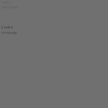
Helle 2
58802 Balve
Links
Homepage