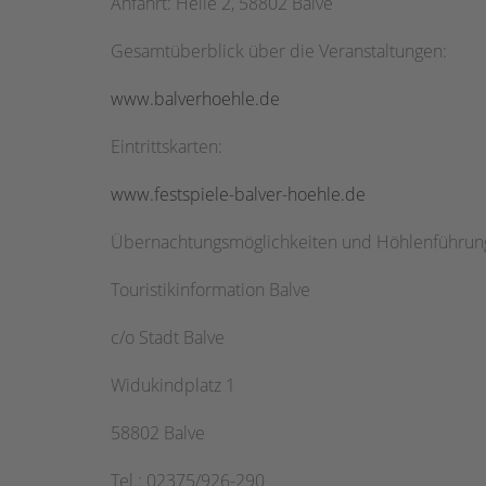
Anfahrt: Helle 2, 58802 Balve
Gesamtüberblick über die Veranstaltungen:
www.balverhoehle.de
Eintrittskarten:
www.festspiele-balver-hoehle.de
Übernachtungsmöglichkeiten und Höhlenführun
Touristikinformation Balve
c/o Stadt Balve
Widukindplatz 1
58802 Balve
Tel.: 02375/926-290