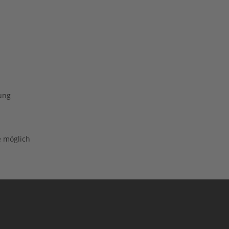
rung
e möglich