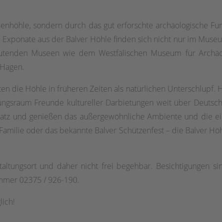
llenhöhle, sondern durch das gut erforschte archäologische F
a. Exponate aus der Balver Höhle finden sich nicht nur im Muse
deutenden Museen wie dem Westfälischen Museum für Archä
 Hagen.
 die Höhle in früheren Zeiten als natürlichen Unterschlupf. 
ltungsraum Freunde kultureller Darbietungen weit über Deutsch
atz und genießen das außergewöhnliche Ambiente und die einm
 Familie oder das bekannte Balver Schützenfest – die Balver Höh
nstaltungsort und daher nicht frei begehbar. Besichtigungen
ummer 02375 / 926-190.
lich!