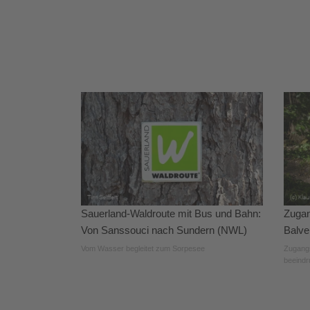
Sauerland-Waldroute mit Bus und Bahn:
Zugan
Von Sanssouci nach Sundern (NWL)
Balve
Vom Wasser begleitet zum Sorpesee
Zugangs
beeindr