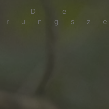
Die
erungsz