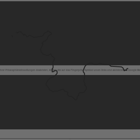
hrer Privatsphäreeinstellungen deaktiviert, klicken Sie auf das Fingerprint Symbol unten links und aktivieren Sie Google M