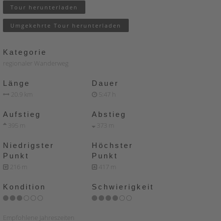
Tour herunterladen
Umgekehrte Tour herunterladen
Kategorie
regionaler Wanderweg
Länge
Dauer
20.9 km
5:47 h
Aufstieg
Abstieg
395 m
373 m
Niedrigster
Höchster
Punkt
Punkt
216 m
417 m
Kondition
Schwierigkeit
Empfohlene Jahreszeiten