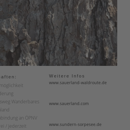
Weitere Infos
aften:
www.sauerland-waldroute.de
möglichkeit
derung
tsweg Wanderbares
www.sauerland.com
hland
nbindung an ÖPNV
www.sundern-sorpesee.de
ei / jederzeit