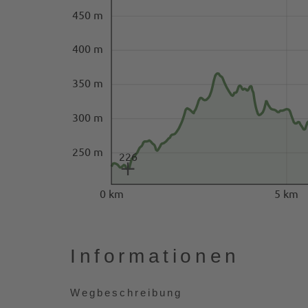
450 m
400 m
350 m
300 m
250 m
226
0 km
5 km
Informationen
Wegbeschreibung