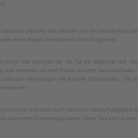
ich
n Sanssouci und führt über Beckum und den Brachtenberg weit
elle, deren Wasser eine kühlende Erfrischung bietet.
 Sicht. Hier passieren Sie das Tor zur Waldroute und übe
tz zum Verweilen, um dem Treiben auf dem See zuzuschauen. D
 außerdem ein Eiswagen mit leckeren Erfrischungen. Die St
rkunden ein.
 mit dem See im Rücken durch zahlreiche Naturschutzgebiete Ri
it zahlreichen Einkehrmöglichkeiten. Diese Tour kann in eine