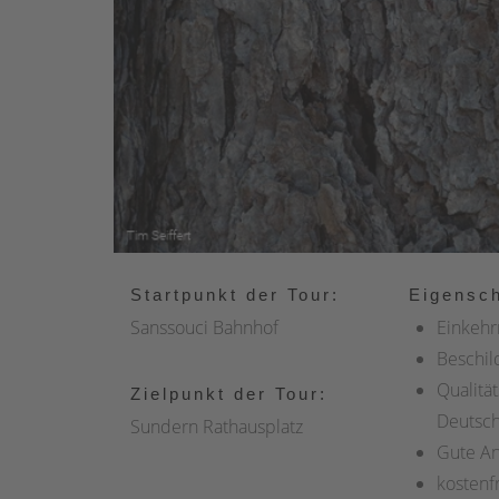
Startpunkt der Tour:
Eigensch
Sanssouci Bahnhof
Einkehr
Beschil
Qualitä
Zielpunkt der Tour:
Deutsc
Sundern Rathausplatz
Gute A
kostenfr