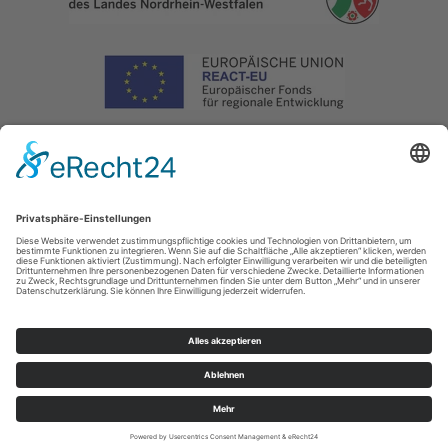
Impressum
|
Datenschutz
|
Haftungsausschluss
|
Kontakt
Naturpark Arnsberger Wald - Projektbüro Sauerland-Waldroute
Hoher Weg 1 -
3
59494
Soest
T: 02921302070
E: info@sauerland-waldroute.de
Cookie-Einstellungen