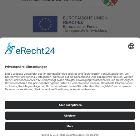
Impressum
|
Datenschutz
|
Haftungsausschluss
|
Kontakt
Naturpark Arnsberger Wald - Projektbüro Sauerland-Waldroute
Hoher Weg 1 -
3
59494
Soest
T: 02921302070
E: info@sauerland-waldroute.de
Cookie-Einstellungen