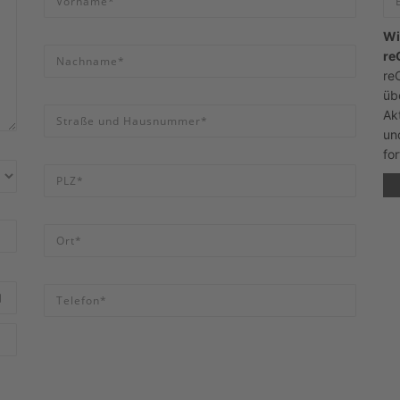
Wi
re
re
üb
Ak
u
fo