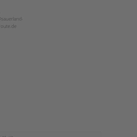
L
@sauerland-
route.de