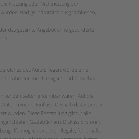
h die Nutzung oder Nichtnutzung der
 wurden, sind grundsätzlich ausgeschlossen,
n oder das gesamte Angebot ohne gesonderte
len.
bereiches des Autors liegen, würde eine
at und es ihm technisch möglich und zumutbar
erlinkenden Seiten erkennbar waren. Auf die
Autor keinerlei Einfluss. Deshalb distanziert er
rt wurden. Diese Feststellung gilt für alle
ingerichteten Gästebüchern, Diskussionsforen,
ugriffe möglich sind. Für illegale, fehlerhafte