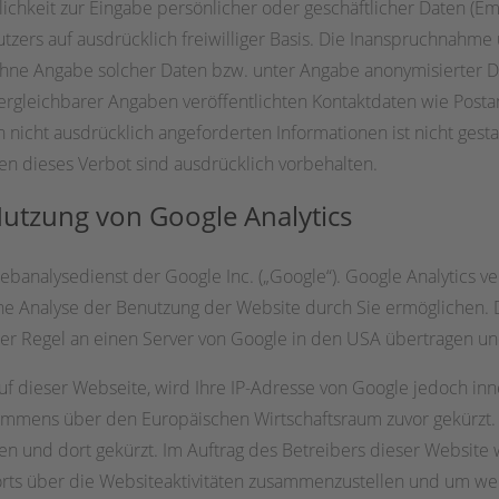
ichkeit zur Eingabe persönlicher oder geschäftlicher Daten (Em
utzers auf ausdrücklich freiwilliger Basis. Die Inanspruchnahme
hne Angabe solcher Daten bzw. unter Angabe anonymisierter D
gleichbarer Angaben veröffentlichten Kontaktdaten wie Posta
nicht ausdrücklich angeforderten Informationen ist nicht gesta
n dieses Verbot sind ausdrücklich vorbehalten.
Nutzung von Google Analytics
banalysedienst der Google Inc. („Google“). Google Analytics ve
e Analyse der Benutzung der Website durch Sie ermöglichen. 
er Regel an einen Server von Google in den USA übertragen un
auf dieser Webseite, wird Ihre IP-Adresse von Google jedoch in
mmens über den Europäischen Wirtschaftsraum zuvor gekürzt. N
en und dort gekürzt. Im Auftrag des Betreibers dieser Website
rts über die Websiteaktivitäten zusammenzustellen und um we