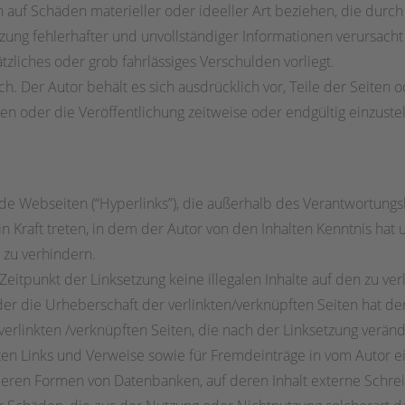
 auf Schäden materieller oder ideeller Art beziehen, die durc
ng fehlerhafter und unvollständiger Informationen verursacht
tzliches oder grob fahrlässiges Verschulden vorliegt.
ch. Der Autor behält es sich ausdrücklich vor, Teile der Seite
n oder die Veröffentlichung zeitweise oder endgültig einzustel
de Webseiten (“Hyperlinks”), die außerhalb des Verantwortungs
 in Kraft treten, in dem der Autor von den Inhalten Kenntnis h
e zu verhindern.
 Zeitpunkt der Linksetzung keine illegalen Inhalte auf den zu v
der die Urheberschaft der verlinkten/verknüpften Seiten hat der 
 verlinkten /verknüpften Seiten, die nach der Linksetzung verände
ten Links und Verweise sowie für Fremdeinträge in vom Autor e
deren Formen von Datenbanken, auf deren Inhalt externe Schreibz