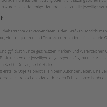
r Schäden, die aus der Nutzung oder Nichtnutzung solcherart d
en wurde, nicht derjenige, der über Links auf die jeweilige Veröf
t
die Urheberrechte der verwendeten Bilder, Grafiken, Tondokume
mente, Videosequenzen und Texte zu nutzen oder auf lizenzfrei
n und ggf. durch Dritte geschützten Marken- und Warenzeichen
Besitzrechten der jeweiligen eingetragenen Eigentümer. Allein
h Rechte Dritter geschützt sind!
st erstellte Objekte bleibt allein beim Autor der Seiten. Eine V
eren elektronischen oder gedruckten Publikationen ist ohne 