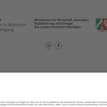
Impressum
|
Datenschutz
|
Haftungsausschluss
|
Kontakt
urpark Arnsberger Wald - Projektbüro Sauerland-Waldroute
Hoher Weg 1 - 3
59494
S
T: 02921302070
E: info@sauerland-waldroute.de
Cookie-Einstellungen