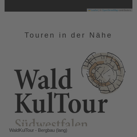
Leaflet
|
©
OpenStreetMap
contributors
Touren in der Nähe
WaldKulTour - Bergbau (lang)