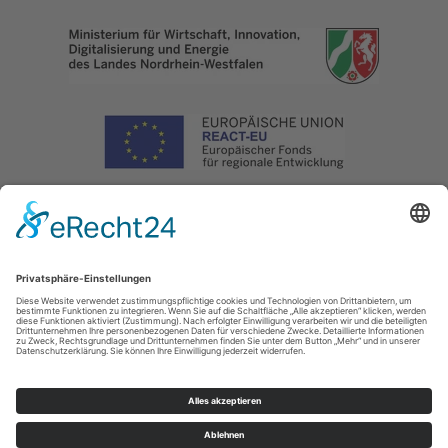
Impressum
|
Datenschutz
|
Haftungsausschluss
|
Kontakt
Naturpark Arnsberger Wald - Projektbüro Sauerland-Waldroute
Hoher Weg 1 -
3
59494
Soest
T: 02921302070
E: info@sauerland-waldroute.de
Cookie-Einstellungen