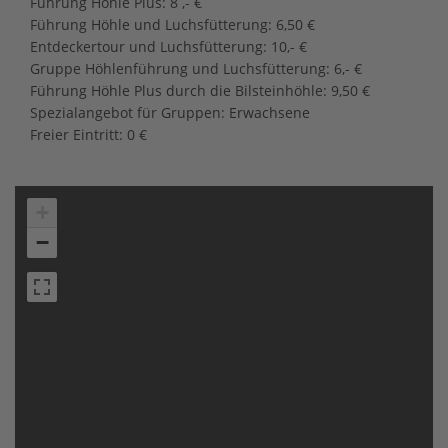
Führung Höhle Plus: 8 ,- €
Führung Höhle und Luchsfütterung: 6,50 €
Entdeckertour und Luchsfütterung: 10,- €
Gruppe Höhlenführung und Luchsfütterung: 6,- €
Führung Höhle Plus durch die Bilsteinhöhle: 9,50 €
Spezialangebot für Gruppen: Erwachsene
Freier Eintritt: 0 €
+
−