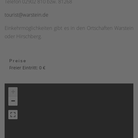
Telefon 02902 810 bzw. 81268
tourist@warstein.de
Einkehrmöglichkeiten gibt es in den Ortschaften Warstein
oder Hirschberg.
Preise
Freier Eintritt: 0 €
+
−