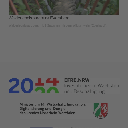
Walderlebnisparcours Eversberg
Walderlebnisparcours mit 9 Stationen mit dem Wildschwein "Eberhard".