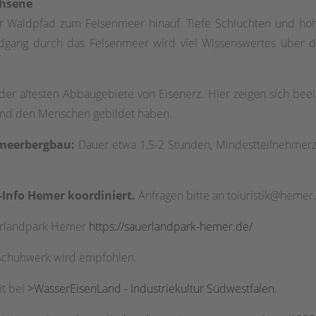
chsene
ner Waldpfad zum Felsenmeer hinauf. Tiefe Schluchten und ho
dgang durch das Felsenmeer wird viel Wissenswertes über di
der ältesten Abbaugebiete von Eisenerz. Hier zeigen sich bee
 und den Menschen gebildet haben.
nmeerbergbau:
Dauer etwa 1,5-2 Stunden, Mindestteilnehmerz
Info Hemer koordiniert.
Anfragen bitte an toiuristik@heme
uerlandpark Hemer
https://sauerlandpark-hemer.de/
 Schuhwerk wird empfohlen.
it bei
>WasserEisenLand - Industriekultur Südwestfalen.