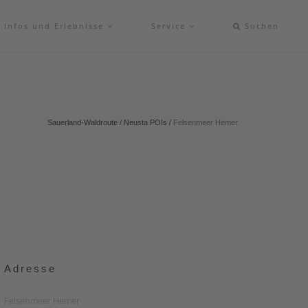
Infos und Erlebnisse
Service
Suchen
Sauerland-Waldroute
/
Neusta POIs
/
Felsenmeer Hemer
Adresse
Felsenmeer Hemer