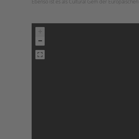
Ebenso ist es als Cultural Gem der Europäischen 
+
−