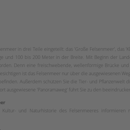
nmeer in drei Teile eingeteilt: das 'Große Felsenmeer', das 
nge und 100 bis 200 Meter in der Breite. Mit Beginn der Lan
orden. Denn eine freischwebende, wellenförmige Brücke und
esichtigen ist das Felsenmeer nur über die ausgewiesenen Wege,
 befinden. Außerdem schützen Sie die Tier- und Pflanzenwelt
dort ausgewiesene 'Panoramaweg' führt Sie zu den beeindrucke
eer
 Kultur- und Naturhistorie des Felsenmeeres informieren 