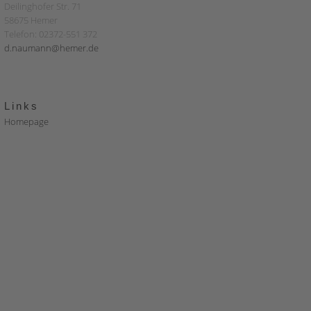
Deilinghofer Str. 71
58675 Hemer
Telefon: 02372-551 372
d.naumann@hemer.de
Links
Homepage