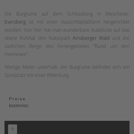
Die Burgruine auf dem Schlossberg in Meschede-
Eversberg
ist mit einer Aussichtsplattform hergerichtet
worden. Von hier hat man wunderbare Ausblicke auf das
obere Ruhrtal, den Naturpark
Arnsberger Wald
und die
südlichen Berge des Feriengebietes "Rund um den
Hennesee".
Wenige Meter unterhalb der Burgruine befindet sich ein
Spielplatz mit einer Ritterburg.
Preise
kostenlos:
+