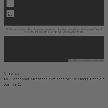
−
Die Karte wurde aufgrund Ihrer Privatsphäreeinstellungen deaktiviert, klicken Sie auf das Fingerprint Symbol
unten links und aktivieren Sie Google Maps um die Karte zu nutzen.
Leaflet
|
©
OpenStreetMap
contributors
Anreise
Ab Busbahnhof Meschede erreichen Sie Eversberg über die
Buslinie C3.