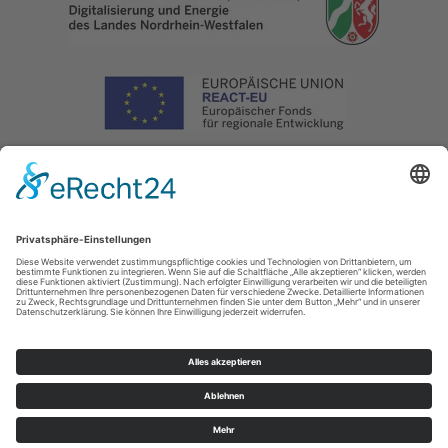
Impressum
|
Datenschutz
|
Haftungsausschluss
|
Kontakt
Naturpark Arnsberger Wald - Projektbüro Sauerland-Waldroute
Hoher Weg 1 -
3
59494
Soest
T: 02921302070
E: info@sauerland-waldroute.de
Cookie-Einstellungen