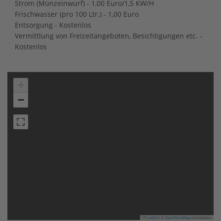
Strom (Münzeinwurf) - 1,00 Euro/1,5 KW/H
Frischwasser (pro 100 Ltr.) - 1,00 Euro
Entsorgung - Kostenlos
Vermittlung von Freizeitangeboten, Besichtigungen etc. -
Kostenlos
+
−
Leaflet
|
©
OpenStreetMap
contributors