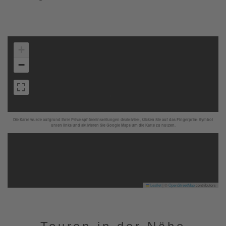
+
−
Die Karte wurde aufgrund Ihrer Privatsphäreeinstellungen deaktiviert, klicken Sie auf das Fingerprint Symbol
unten links und aktivieren Sie Google Maps um die Karte zu nutzen.
Leaflet
|
©
OpenStreetMap
contributors