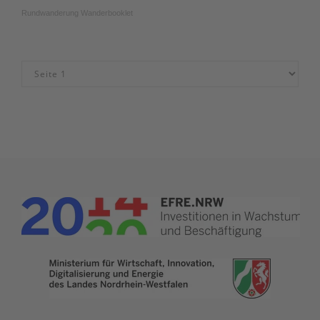
Rundwanderung Wanderbooklet