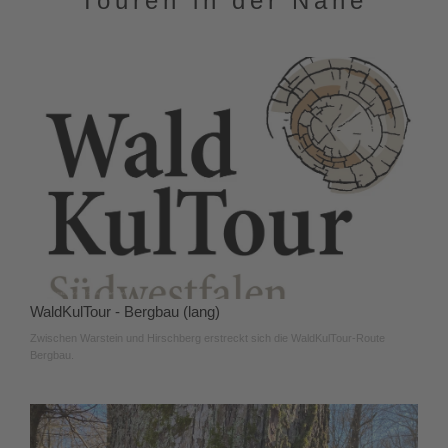
Touren in der Nähe
WaldKulTour - Bergbau (lang)
Zwischen Warstein und Hirschberg erstreckt sich die WaldKulTour-Route
Bergbau.