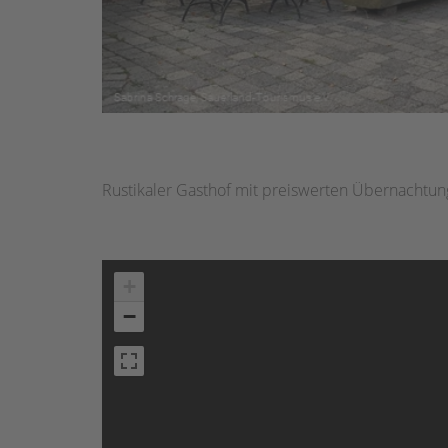
Rustikaler Gasthof mit preiswerten Übernachtun
+
−