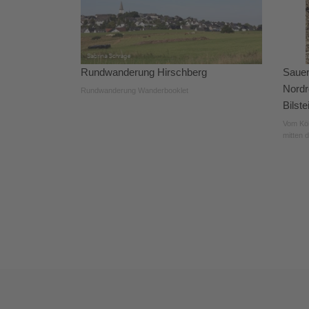
Rundwanderung Hirschberg
Sauer
Nordr
Rundwanderung Wanderbooklet
Bilste
Vom Köh
mitten 