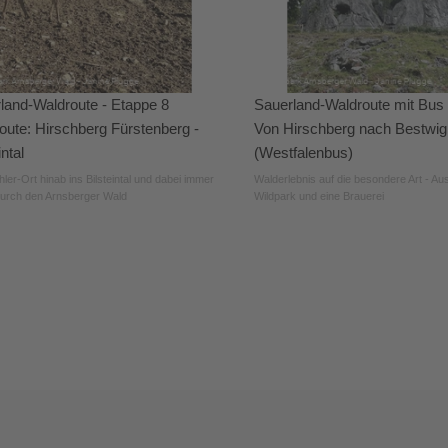
land-Waldroute - Etappe 8
Sauerland-Waldroute mit Bus
oute: Hirschberg Fürstenberg -
Von Hirschberg nach Bestwig
intal
(Westfalenbus)
ler-Ort hinab ins Bilsteintal und dabei immer
Walderlebnis auf die besondere Art - Au
durch den Arnsberger Wald
Wildpark und eine Brauerei