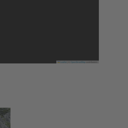
Leaflet
|
©
OpenStreetMap
contributors