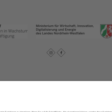
Impressum
|
Datenschutz
|
Haftungsausschluss
|
Kontakt
urpark Arnsberger Wald - Projektbüro Sauerland-Waldroute
Hoher Weg 1 - 3
59494
S
T: 02921302070
E: info@sauerland-waldroute.de